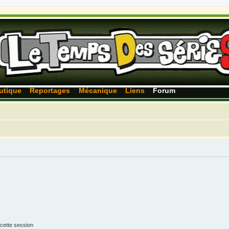
utique
Reportages
Mécanique
Liens
Forum
cette session