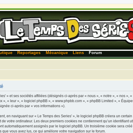
utique
Reportages
Mécanique
Liens
Forum
té
s' » et ses sociétés affiliées (désignés ci-après par « nous », « notre », « nos », 
ux », « leur », « logiciel phpBB », « www.phpbb.com », « phpBB Limited », « Équipes
signée ci-après par « vos informations »).
t, en naviguant sur « Le Temps des Series' », le logiciel phpBB créera un certain n
 de votre ordinateur. Les deux premiers cookies ne contiennent qu’un identifiant util
 sont automatiquement assignés par le logiciel phpBB. Un troisième cookie sera cré
ets que vous avez lus, ce qui améliore votre navigation sur le forum.