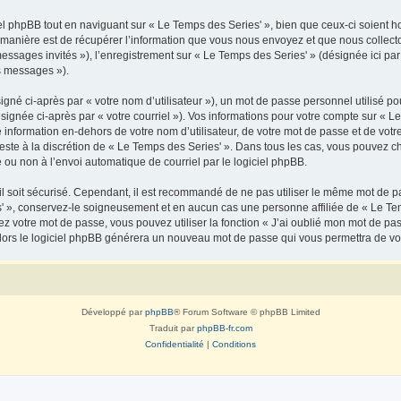
 phpBB tout en naviguant sur « Le Temps des Series' », bien que ceux-ci soient ho
nière est de récupérer l’information que vous nous envoyez et que nous collectons. 
 messages invités »), l’enregistrement sur « Le Temps des Series' » (désignée ici 
os messages »).
gné ci-après par « votre nom d’utilisateur »), un mot de passe personnel utilisé po
signée ci-après par « votre courriel »). Vos informations pour votre compte sur « Le
nformation en-dehors de votre nom d’utilisateur, de votre mot de passe et de votr
reste à la discrétion de « Le Temps des Series' ». Dans tous les cas, vous pouvez c
 ou non à l’envoi automatique de courriel par le logiciel phpBB.
l soit sécurisé. Cependant, il est recommandé de ne pas utiliser le même mot de pas
' », conservez-le soigneusement et en aucun cas une personne affiliée de « Le Tem
 votre mot de passe, vous pouvez utiliser la fonction « J’ai oublié mon mot de pa
, alors le logiciel phpBB générera un nouveau mot de passe qui vous permettra de v
Développé par
phpBB
® Forum Software © phpBB Limited
Traduit par
phpBB-fr.com
Confidentialité
|
Conditions