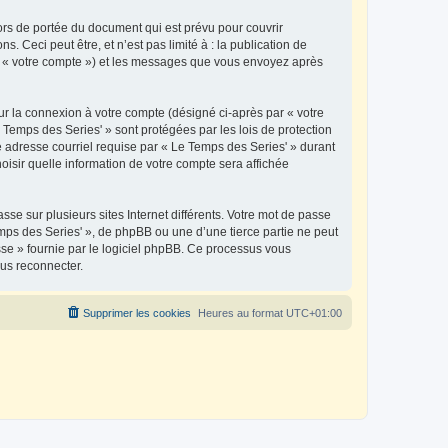
rs de portée du document qui est prévu pour couvrir
Ceci peut être, et n’est pas limité à : la publication de
par « votre compte ») et les messages que vous envoyez après
ur la connexion à votre compte (désigné ci-après par « votre
 Temps des Series' » sont protégées par les lois de protection
e adresse courriel requise par « Le Temps des Series' » durant
hoisir quelle information de votre compte sera affichée
se sur plusieurs sites Internet différents. Votre mot de passe
ps des Series' », de phpBB ou une d’une tierce partie ne peut
sse » fournie par le logiciel phpBB. Ce processus vous
ous reconnecter.
Supprimer les cookies
Heures au format
UTC+01:00