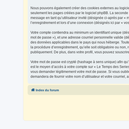
Nous pouvons également créer des cookies externes au logiciel
seulement les pages créées par le logiciel phpBB. La seconde ma
message en tant qu’utilisateur invité (désignée ci-après par «
l’enregistrement et lors d’une connexion (désignés ici par « v
Votre compte contiendra au minimum un identifiant unique (dési
mot de passe »), et une adresse courriel personnelle valide (dé
des données applicables dans le pays qui nous héberge. Toute i
la procédure d’enregistrement, qu’elle soit obligatoire ou non, 
publiquement. De plus, dans votre profil, vous pouvez souscrire
Votre mot de passe est crypté (hashage à sens unique) afin qu’i
est le moyen d’accès à votre compte sur « Le Temps des Series
vous demander légitimement votre mot de passe. Si vous oubliez
demandera de fournir votre nom d’utilisateur et votre courriel
Index du forum