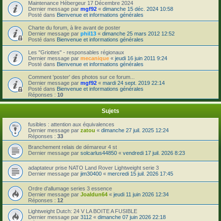
Maintenance Hébergeur 17 Décembre 2024
Dernier message par
mgf92
«
dimanche 15 déc. 2024 10:58
Posté dans
Bienvenue et informations générales
Charte du forum, à lire avant de poster
Dernier message par
phil13
«
dimanche 25 mars 2012 12:52
Posté dans
Bienvenue et informations générales
Les "Griottes" - responsables régionaux
Dernier message par
mecanique
«
jeudi 16 juin 2011 9:24
Posté dans
Bienvenue et informations générales
Comment 'poster' des photos sur ce forum...
Dernier message par
mgf92
«
mardi 24 sept. 2019 22:14
Posté dans
Bienvenue et informations générales
Réponses :
10
Sujets
fusibles : attention aux équivalences
Dernier message par
zatou
«
dimanche 27 juil. 2025 12:24
Réponses :
33
Branchement relais de démareur 4 st
Dernier message par
solcarlus44850
«
vendredi 17 juil. 2026 8:23
adaptateur prise NATO Land Rover Lightweight serie 3
Dernier message par
jim30400
«
mercredi 15 juil. 2026 17:45
Ordre d'allumage series 3 essence
Dernier message par
Joaldun64
«
jeudi 11 juin 2026 12:34
Réponses :
12
Lightweight Dutch: 24 V LA BOITE A FUSIBLE
Dernier message par
3112
«
dimanche 07 juin 2026 22:18