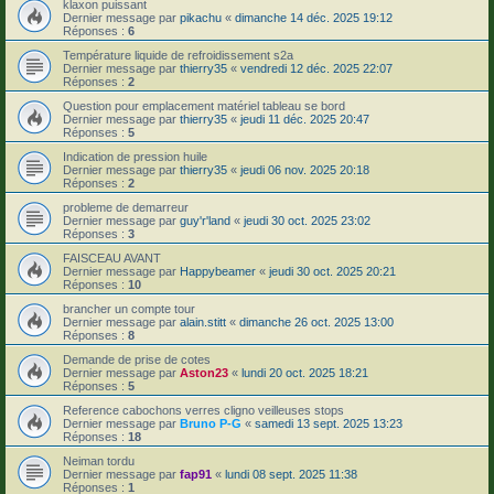
klaxon puissant
Dernier message par
pikachu
«
dimanche 14 déc. 2025 19:12
Réponses :
6
Température liquide de refroidissement s2a
Dernier message par
thierry35
«
vendredi 12 déc. 2025 22:07
Réponses :
2
Question pour emplacement matériel tableau se bord
Dernier message par
thierry35
«
jeudi 11 déc. 2025 20:47
Réponses :
5
Indication de pression huile
Dernier message par
thierry35
«
jeudi 06 nov. 2025 20:18
Réponses :
2
probleme de demarreur
Dernier message par
guy'r'land
«
jeudi 30 oct. 2025 23:02
Réponses :
3
FAISCEAU AVANT
Dernier message par
Happybeamer
«
jeudi 30 oct. 2025 20:21
Réponses :
10
brancher un compte tour
Dernier message par
alain.stitt
«
dimanche 26 oct. 2025 13:00
Réponses :
8
Demande de prise de cotes
Dernier message par
Aston23
«
lundi 20 oct. 2025 18:21
Réponses :
5
Reference cabochons verres cligno veilleuses stops
Dernier message par
Bruno P-G
«
samedi 13 sept. 2025 13:23
Réponses :
18
Neiman tordu
Dernier message par
fap91
«
lundi 08 sept. 2025 11:38
Réponses :
1