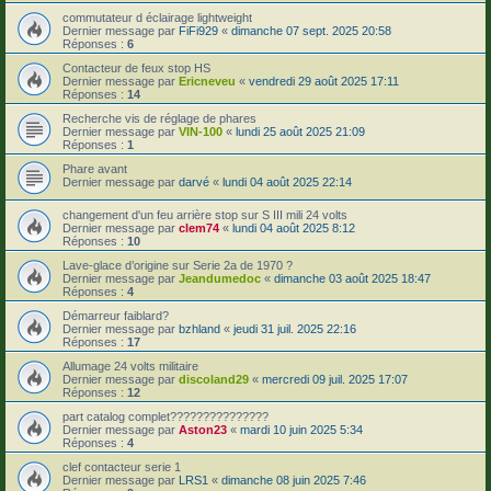
commutateur d éclairage lightweight
Dernier message par
FiFi929
«
dimanche 07 sept. 2025 20:58
Réponses :
6
Contacteur de feux stop HS
Dernier message par
Ericneveu
«
vendredi 29 août 2025 17:11
Réponses :
14
Recherche vis de réglage de phares
Dernier message par
VIN-100
«
lundi 25 août 2025 21:09
Réponses :
1
Phare avant
Dernier message par
darvé
«
lundi 04 août 2025 22:14
changement d'un feu arrière stop sur S III mili 24 volts
Dernier message par
clem74
«
lundi 04 août 2025 8:12
Réponses :
10
Lave-glace d’origine sur Serie 2a de 1970 ?
Dernier message par
Jeandumedoc
«
dimanche 03 août 2025 18:47
Réponses :
4
Démarreur faiblard?
Dernier message par
bzhland
«
jeudi 31 juil. 2025 22:16
Réponses :
17
Allumage 24 volts militaire
Dernier message par
discoland29
«
mercredi 09 juil. 2025 17:07
Réponses :
12
part catalog complet???????????????
Dernier message par
Aston23
«
mardi 10 juin 2025 5:34
Réponses :
4
clef contacteur serie 1
Dernier message par
LRS1
«
dimanche 08 juin 2025 7:46