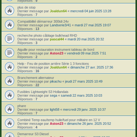
Réponses :
9
plus de stop
Dernier message par
Joaldun64
«
mercredi 04 juin 2025 13:28
Réponses :
7
Compatibilité démarreur 300tdi 24v
Dernier message par
Landserie3/41
«
mardi 27 mai 2025 19:07
Réponses :
13
recherche photo câblage bulkhead RHD
Dernier message par
pascal44
«
mardi 20 mai 2025 20:32
Réponses :
3
Aiguille pour restauration instrument tableau de bord
Dernier message par
Aston23
«
vendredi 09 mai 2025 7:51
Réponses :
2
Help - Feu de position arrière Série 1 3 fonctions
Dernier message par
Joaldun64
«
dimanche 27 avr. 2025 17:36
Réponses :
16
Branchement alternateur
Dernier message par
pikachu
«
jeudi 27 mars 2025 10:49
Réponses :
22
Fusibles Lightweight S3 Hollandais
Dernier message par
sega
«
samedi 22 mars 2025 10:03
Réponses :
7
phare
Dernier message par
light58
«
mercredi 29 janv. 2025 10:37
Réponses :
7
Combiné Temp eau/temp huile/fuel pour militaire en 12 V
Dernier message par
Aston23
«
dimanche 26 janv. 2025 20:52
Réponses :
4
Demarreur S3 Diesel