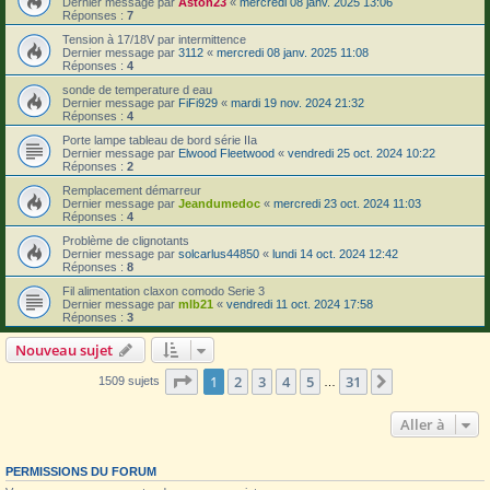
Dernier message par
Aston23
«
mercredi 08 janv. 2025 13:06
Réponses :
7
Tension à 17/18V par intermittence
Dernier message par
3112
«
mercredi 08 janv. 2025 11:08
Réponses :
4
sonde de temperature d eau
Dernier message par
FiFi929
«
mardi 19 nov. 2024 21:32
Réponses :
4
Porte lampe tableau de bord série IIa
Dernier message par
Elwood Fleetwood
«
vendredi 25 oct. 2024 10:22
Réponses :
2
Remplacement démarreur
Dernier message par
Jeandumedoc
«
mercredi 23 oct. 2024 11:03
Réponses :
4
Problème de clignotants
Dernier message par
solcarlus44850
«
lundi 14 oct. 2024 12:42
Réponses :
8
Fil alimentation claxon comodo Serie 3
Dernier message par
mlb21
«
vendredi 11 oct. 2024 17:58
Réponses :
3
Nouveau sujet
Page
1
sur
31
1
2
3
4
5
31
Suivante
1509 sujets
…
Aller à
PERMISSIONS DU FORUM