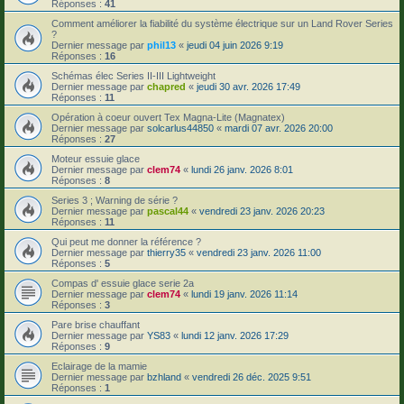
Réponses :
41
Comment améliorer la fiabilité du système électrique sur un Land Rover Series
?
Dernier message par
phil13
«
jeudi 04 juin 2026 9:19
Réponses :
16
Schémas élec Series II-III Lightweight
Dernier message par
chapred
«
jeudi 30 avr. 2026 17:49
Réponses :
11
Opération à coeur ouvert Tex Magna-Lite (Magnatex)
Dernier message par
solcarlus44850
«
mardi 07 avr. 2026 20:00
Réponses :
27
Moteur essuie glace
Dernier message par
clem74
«
lundi 26 janv. 2026 8:01
Réponses :
8
Series 3 ; Warning de série ?
Dernier message par
pascal44
«
vendredi 23 janv. 2026 20:23
Réponses :
11
Qui peut me donner la référence ?
Dernier message par
thierry35
«
vendredi 23 janv. 2026 11:00
Réponses :
5
Compas d' essuie glace serie 2a
Dernier message par
clem74
«
lundi 19 janv. 2026 11:14
Réponses :
3
Pare brise chauffant
Dernier message par
YS83
«
lundi 12 janv. 2026 17:29
Réponses :
9
Eclairage de la mamie
Dernier message par
bzhland
«
vendredi 26 déc. 2025 9:51
Réponses :
1