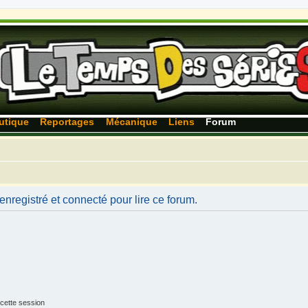
utique
Reportages
Mécanique
Liens
Forum
nregistré et connecté pour lire ce forum.
cette session