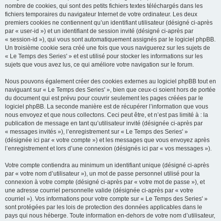
nombre de cookies, qui sont des petits fichiers textes téléchargés dans les
fichiers temporaires du navigateur Internet de votre ordinateur. Les deux
premiers cookies ne contiennent qu’un identifiant utilisateur (désigné ci-après
par « user-id ») et un identifiant de session invité (désigné ci-après par
« session-id »), qui vous sont automatiquement assignés par le logiciel phpBB.
Un troisième cookie sera créé une fois que vous naviguerez sur les sujets de
« Le Temps des Series' » et est utilisé pour stocker les informations sur les
sujets que vous avez lus, ce qui améliore votre navigation sur le forum.
Nous pouvons également créer des cookies externes au logiciel phpBB tout en
naviguant sur « Le Temps des Series' », bien que ceux-ci soient hors de portée
du document qui est prévu pour couvrir seulement les pages créées par le
logiciel phpBB. La seconde manière est de récupérer l’information que vous
nous envoyez et que nous collectons. Ceci peut être, et n’est pas limité à : la
publication de message en tant qu’utilisateur invité (désignée ci-après par
« messages invités »), l’enregistrement sur « Le Temps des Series' »
(désignée ici par « votre compte ») et les messages que vous envoyez après
l’enregistrement et lors d’une connexion (désignés ici par « vos messages »).
Votre compte contiendra au minimum un identifiant unique (désigné ci-après
par « votre nom d’utilisateur »), un mot de passe personnel utilisé pour la
connexion à votre compte (désigné ci-après par « votre mot de passe »), et
une adresse courriel personnelle valide (désignée ci-après par « votre
courriel »). Vos informations pour votre compte sur « Le Temps des Series' »
sont protégées par les lois de protection des données applicables dans le
pays qui nous héberge. Toute information en-dehors de votre nom d’utilisateur,