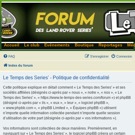
Accueil
Le club
Événements
Boutique
Reportages
Méc
FAQ
S’enregistrer
Connexion
Index du forum
Le Temps des Series' - Politique de confidentialité
Cette politique explique en détail comment « Le Temps des Series' » et ses
sociétés affiliées (désignés ci-après par « nous », « notre », « nos », « Le
Temps des Series' », « https://www.le-temps-des-series.com/forum ») et phpBB
(désigné ci-après par « ils », « eux », « leur », « logiciel phpBB »,
« www.phpbb.com », « phpBB Limited », « Équipes phpBB ») utilisent
n’importe quelle information collectée pendant n’importe quelle session
d’utilisation de votre part (désignée ci-après par « vos informations »).
Vos informations sont collectées de deux manières. Premièrement, en
naviguant sur « Le Temps des Series' », le logiciel phpBB créera un certain