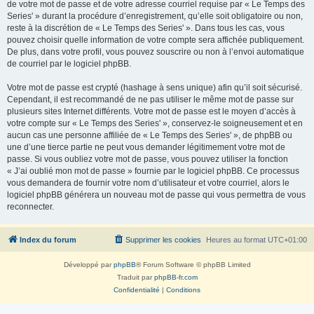
de votre mot de passe et de votre adresse courriel requise par « Le Temps des
Series' » durant la procédure d’enregistrement, qu’elle soit obligatoire ou non,
reste à la discrétion de « Le Temps des Series' ». Dans tous les cas, vous
pouvez choisir quelle information de votre compte sera affichée publiquement.
De plus, dans votre profil, vous pouvez souscrire ou non à l’envoi automatique
de courriel par le logiciel phpBB.
Votre mot de passe est crypté (hashage à sens unique) afin qu’il soit sécurisé.
Cependant, il est recommandé de ne pas utiliser le même mot de passe sur
plusieurs sites Internet différents. Votre mot de passe est le moyen d’accès à
votre compte sur « Le Temps des Series' », conservez-le soigneusement et en
aucun cas une personne affiliée de « Le Temps des Series' », de phpBB ou
une d’une tierce partie ne peut vous demander légitimement votre mot de
passe. Si vous oubliez votre mot de passe, vous pouvez utiliser la fonction
« J’ai oublié mon mot de passe » fournie par le logiciel phpBB. Ce processus
vous demandera de fournir votre nom d’utilisateur et votre courriel, alors le
logiciel phpBB générera un nouveau mot de passe qui vous permettra de vous
reconnecter.
Index du forum
Supprimer les cookies
Heures au format
UTC+01:00
Développé par
phpBB
® Forum Software © phpBB Limited
Traduit par
phpBB-fr.com
Confidentialité
|
Conditions