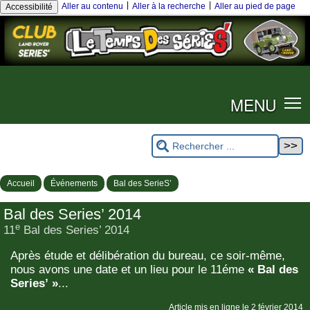
|
|
Aller au contenu
Aller à la recherche
Aller au pied de page
Accessibilité
MENU
Accueil
Événements
Bal des SerieS’
Bal des Series’ 2014
e
11
Bal des Series’ 2014
Après étude et délibération du bureau, ce soir-même,
nous avons une date et un lieu pour le 11éme
« Bal des
Series’ »
...
Article mis en ligne le
2 février 2014