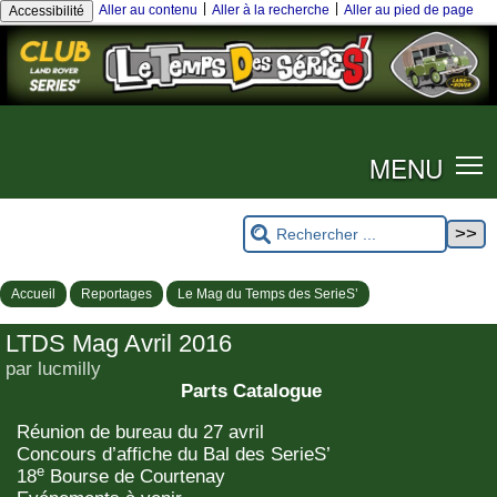
|
|
Aller au contenu
Aller à la recherche
Aller au pied de page
Accessibilité
MENU
Accueil
Reportages
Le Mag du Temps des SerieS’
LTDS Mag Avril 2016
par lucmilly
Parts Catalogue
Réunion de bureau du 27 avril
Concours d’affiche du Bal des SerieS’
e
18
Bourse de Courtenay