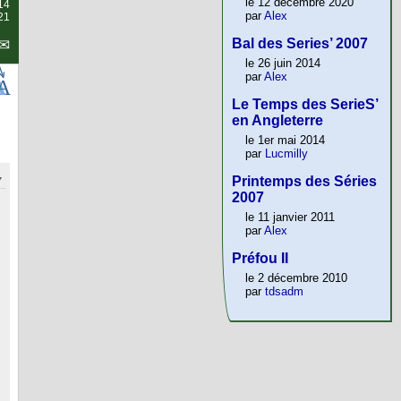
le 12 décembre 2020
14
par
Alex
21
Bal des Series’ 2007
le 26 juin 2014
par
Alex
Le Temps des SerieS’
en Angleterre
le 1er mai 2014
par
Lucmilly
Printemps des Séries
2007
le 11 janvier 2011
par
Alex
Préfou II
le 2 décembre 2010
par
tdsadm