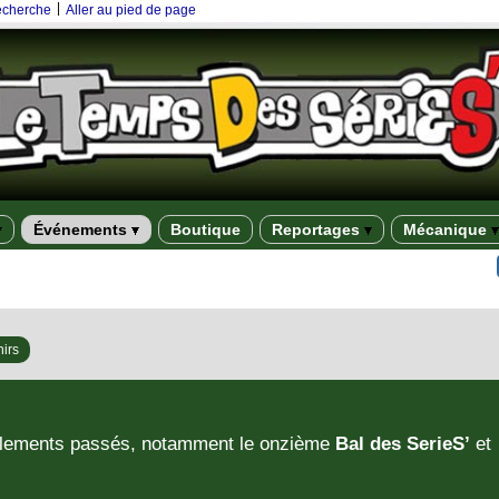
|
recherche
Aller au pied de page
Événements
Boutique
Reportages
Mécanique
irs
blements passés, notamment le onzième
Bal des SerieS’
et