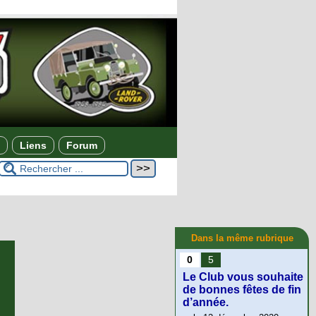
Liens
Forum
Dans la même rubrique
0
5
Le Club vous souhaite
de bonnes fêtes de fin
d’année.