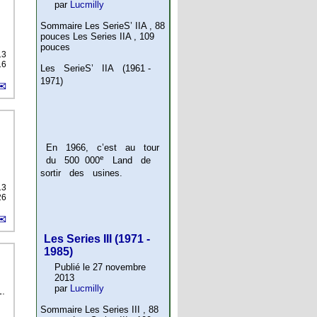
par
Lucmilly
Sommaire Les SerieS’ IIA , 88
pouces Les Series IIA , 109
pouces
13
16
Les SerieS’ IIA (1961 -
1971)
En 1966, c’est au tour
e
du 500 000
Land de
sortir des usines.
13
26
Les Series III (1971 -
1985)
Publié le 27 novembre
2013
par
Lucmilly
.
Sommaire Les Series III , 88