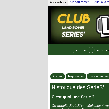
|
Aller au contenu
Aller à la 
Accessibilité
accueil
Le club
Accueil
Reportages
Historique des
Historique des SerieS’
C’est quoi une Serie ?
On appelle SerieS’ les véhicules 4 r