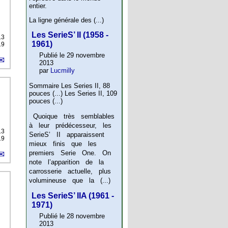
entier.
La ligne générale des (...)
Les SerieS’ II (1958 -
13
1961)
19
Publié le 29 novembre
2013
par
Lucmilly
Sommaire Les Series II, 88
pouces (...) Les Series II, 109
pouces (...)
Quoique très semblables
à leur prédécesseur, les
13
SerieS’ II apparaissent
19
mieux finis que les
premiers Serie One. On
note l’apparition de la
carrosserie actuelle, plus
volumineuse que la (...)
Les SerieS’ IIA (1961 -
1971)
Publié le 28 novembre
2013