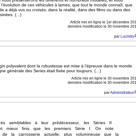
 l’évolution de ces véhicules à lames, que tout le monde connaît, que
de a déjà vus ou croisés, dans la réalité, dans des films ou dans des
inées. (...)
Article mis en ligne le
1er décembre 20
dernière modification le 30 novembre 20
par
Lucmilly
gin polyvalent dont la robustesse est mise à l’épreuve dans le monde
igne générale des Series était fixée pour toujours. (...)
Article mis en ligne le
30 novembre 20
dernière modification le 30 novembre 20
par
Administrateur
rès semblables à leur prédécesseur, les Séries II
ent mieux finis que les premiers Série I. On note
ion de la carrosserie actuelle, plus volumineuse que la