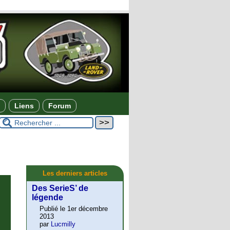
Liens
Forum
Les derniers articles
Des SerieS’ de
légende
Publié le 1er décembre
2013
par
Lucmilly