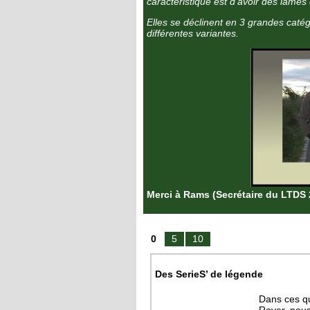
caractéristique est d’avoir des lames
Elles se déclinent en 3 grandes caté
différentes variantes.
Merci à Rams (Secrétaire du LTDS 2
0
5
10
Des SerieS’ de légende
Dans ces qu
Rover, nous