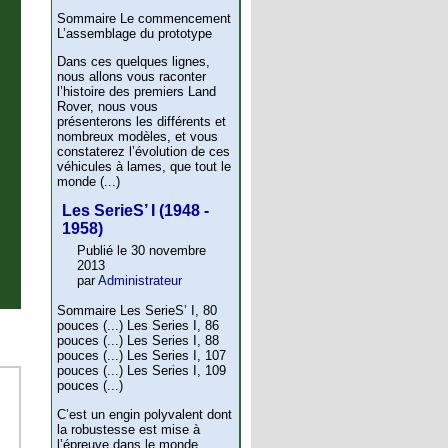
Sommaire Le commencement
L’assemblage du prototype
Dans ces quelques lignes,
nous allons vous raconter
l’histoire des premiers Land
Rover, nous vous
présenterons les différents et
nombreux modèles, et vous
constaterez l’évolution de ces
véhicules à lames, que tout le
monde (...)
Les SerieS’ I (1948 -
1958)
Publié le 30 novembre
2013
par
Administrateur
Sommaire Les SerieS’ I, 80
pouces (...) Les Series I, 86
pouces (...) Les Series I, 88
pouces (...) Les Series I, 107
pouces (...) Les Series I, 109
pouces (...)
C’est un engin polyvalent dont
la robustesse est mise à
l’épreuve dans le monde