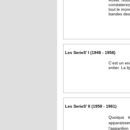
constaterez
tout le mon
bandes dess
Les SerieS’ I (1948 - 1958)
C’est un en
entier. La l
Les SerieS’ II (1958 - 1961)
Quoique t
apparaiss
l’apparit