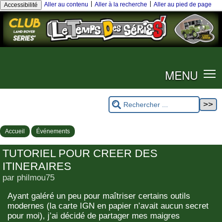
|
|
Aller au contenu
Aller à la recherche
Aller au pied de page
Accessibilité
MENU
Accueil
Événements
TUTORIEL POUR CREER DES
ITINERAIRES
par philmou75
Ayant galéré un peu pour maîtriser certains outils
modernes (la carte IGN en papier n’avait aucun secret
pour moi), j’ai décidé de partager mes maigres