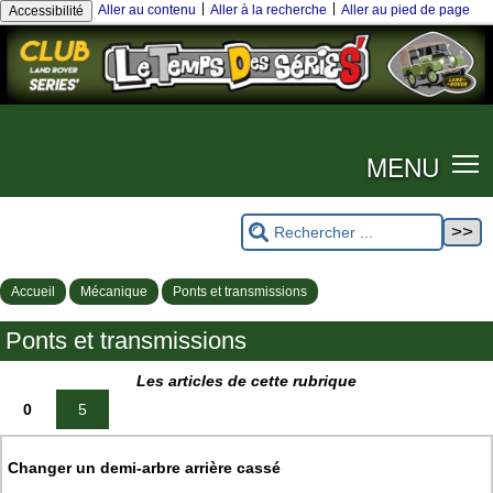
|
|
Aller au contenu
Aller à la recherche
Aller au pied de page
Accessibilité
MENU
Accueil
Mécanique
Ponts et transmissions
Ponts et transmissions
Les articles de cette rubrique
0
5
Changer un demi-arbre arrière cassé