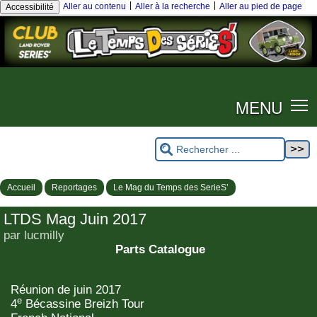
|
|
Aller au contenu
Aller à la recherche
Aller au pied de page
Accessibilité
MENU
Accueil
Reportages
Le Mag du Temps des SerieS’
LTDS Mag Juin 2017
par lucmilly
Parts Catalogue
Réunion de juin 2017
e
4
Bécassine Breizh Tour