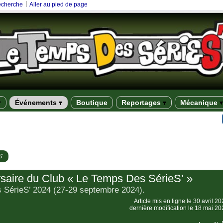
|
recherche
Aller au pied de page
Événements
Boutique
Reportages
Mécanique
S’
saire du Club « Le Temps Des SérieS’ »
s SérieS’ 2024 (27-29 septembre 2024).
Article mis en ligne le
30 avril 2
dernière modification le 18 mai 20