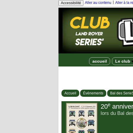
|
Aller au contenu
Aller à la 
Accessibilité
accueil
Le club
Accueil
Événements
Bal des Serie
e
20
anniver
lors du Bal de