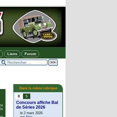
Liens
Forum
Dans la même rubrique
0
5
Concours affiche Bal
024
de Séries 2026
24
le 2 mars 2026
par
Alex