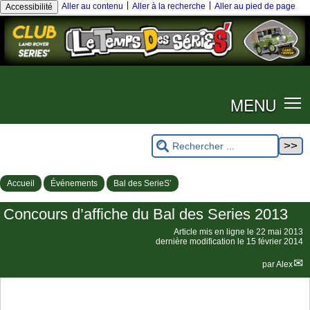
|
|
Aller au contenu
Aller à la recherche
Aller au pied de page
Accessibilité
MENU
Accueil
Événements
Bal des SerieS’
Concours d’affiche du Bal des Series 2013
Article mis en ligne le
22 mai 2013
dernière modification le 15 février 2014
par
Alex