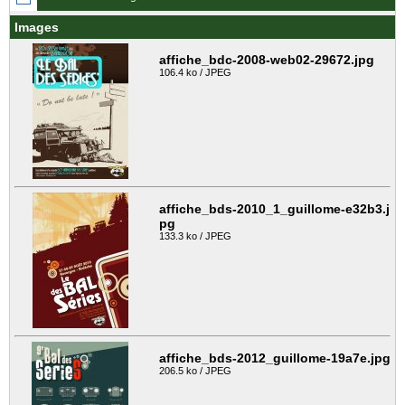
Images
affiche_bdc-2008-web02-29672.jpg
106.4 ko / JPEG
affiche_bds-2010_1_guillome-e32b3.j
pg
133.3 ko / JPEG
affiche_bds-2012_guillome-19a7e.jpg
206.5 ko / JPEG