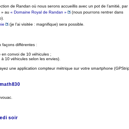
ection de Randan où nous serons accueillis avec un pot de l’amitié, par
s » au
« Domaine Royal de Randan »
(nous pourrons rentrer dans
o).
mie
(je l’ai visitée : magnifique) sera possible.
 façons différentes :
e en convoi de 10 véhicules ;
 à 10 véhicules selon les envies).
s ayez une application compteur métrique sur votre smartphone (GPStri
math830
bivouac.
di soir