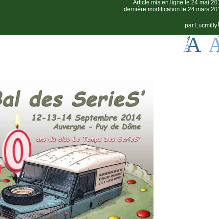
Article mis en ligne le
24 mai 20
dernière modification le 24 mars 20
par
Lucmilly