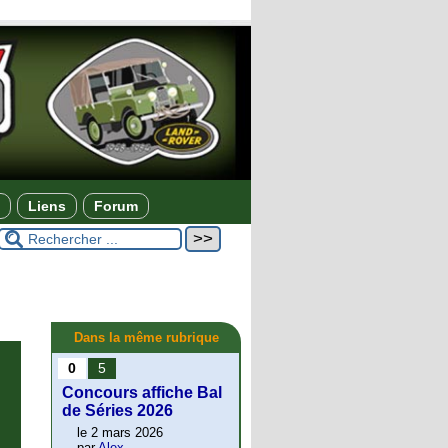
Liens
Forum
Dans la même rubrique
0
5
Concours affiche Bal
de Séries 2026
le 2 mars 2026
par
Alex