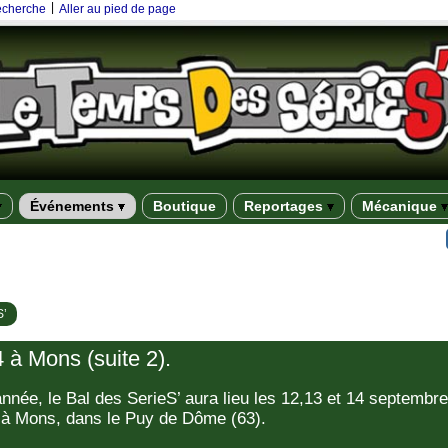
|
recherche
Aller au pied de page
Événements
Boutique
Reportages
Mécanique
S’
 à Mons (suite 2).
née, le Bal des SerieS’ aura lieu les 12,13 et 14 septembre
 à Mons, dans le Puy de Dôme (63).