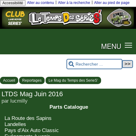
|
|
Aller au contenu
Aller à la recherche
Aller au pied de page
Accessibilité
MENU
Accueil
Reportages
Le Mag du Temps des SerieS’
LTDS Mag Juin 2016
par lucmilly
Parts Catalogue
La Route des Sapins
Landelles
Pays d’Aix Auto Classic