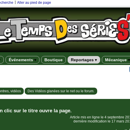
|
recherche
Aller au pied de page
Événements
Boutique
Reportages
Mécanique
ntres, vidéos
Des Vidéos glanées sur le net ou le forum.
n clic sur le titre ouvre la page.
Article mis en ligne le
4 septembre 20
dernière modification le 17 mars 20