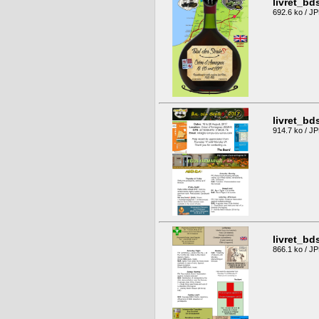
livret_b
692.6 ko / J
livret_b
914.7 ko / J
livret_b
866.1 ko / J