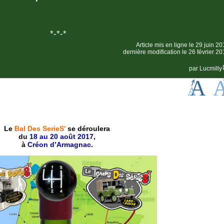
*-*-*
Article mis en ligne le
29 juin 20
dernière modification le 26 février 2
par
Lucmilly
Le
Bal Des SerieS’
se déroulera
du
18 au 20 août 2017
,
à
Créon d’Armagnac
.