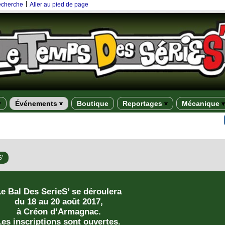
|
recherche
Aller au pied de page
Événements
Boutique
Reportages
Mécanique
S’
e Bal Des SerieS’ se déroulera
du 18 au 20 août 2017,
à Créon d’Armagnac.
Les inscriptions sont ouvertes.