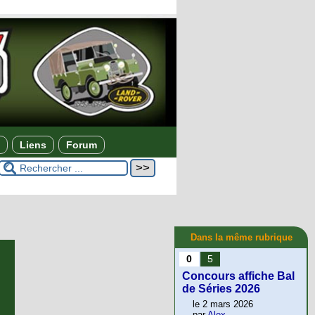
Liens
Forum
Dans la même rubrique
0
5
Concours affiche Bal
de Séries 2026
le 2 mars 2026
par
Alex