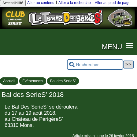
|
|
Aller au contenu
Aller à la recherche
Aller au pied de page
Accessibilité
MENU
Accueil
Événements
Bal des SerieS’
Bal des SerieS’ 2018
Le Bal Des SerieS’ se déroulera
du 17 au 19 août 2018,
au Château de PérigèreS’
63310 Mons.
Article mis en ligne le
26 février 2018