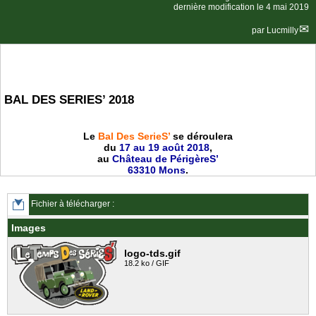
dernière modification le 4 mai 2019
par
Lucmilly
BAL DES SERIES’ 2018
Le
Bal Des SerieS’
se déroulera
du
17 au 19 août 2018
,
au
Château de PérigèreS’
63310 Mons
.
Fichier à télécharger :
Images
logo-tds.gif
18.2 ko / GIF