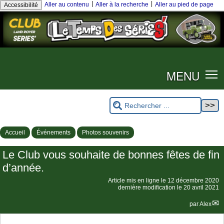
|
|
Aller au contenu
Aller à la recherche
Aller au pied de page
Accessibilité
MENU
Accueil
Événements
Photos souvenirs
Le Club vous souhaite de bonnes fêtes de fin
d’année.
Article mis en ligne le
12 décembre 2020
dernière modification le 20 avril 2021
par
Alex