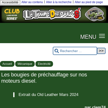
|
|
Aller au contenu
Aller à la recherche
Aller au pied de page
Accessibilité
MENU
Accueil
Mécanique
Electricité
Les bougies de préchauffage sur nos
moteurs diesel.
Extrait du Old Leather Mars 2024
par clem74