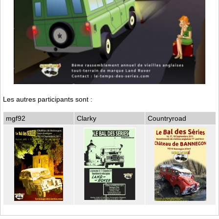
Les autres participants sont :
mgf92
Clarky
Countryroad