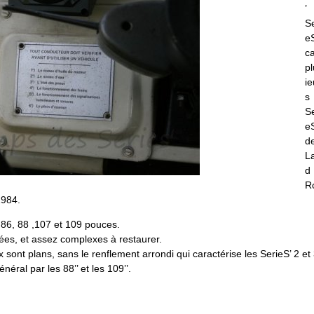
’
Se
eS
c
pl
ie
s
Se
eS
d
L
d
R
1984.
 86, 88 ,107 et 109 pouces.
hées, et assez complexes à restaurer.
sont plans, sans le renflement arrondi qui caractérise les SerieS’ 2 et 
néral par les 88’’ et les 109’’.