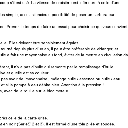
coup s’il est usé. La vitesse de croisière est inférieure à celle d’une
plus simple, assez silencieux, possibilité de poser un carburateur
s. Prenez le temps de faire un essai pour choisir ce qui vous convient
lle. Elles doivent être sensiblement égales.
tourné depuis plus d’un an, il peut être préférable de vidanger, et
uile a fait une mayonnaise au fond, éviter de la mettre en circulation d
érant, il n’y a pas d’huile qui remonte par le remplissage d’huile.
ive et quelle est sa couleur.
doit pas avoir de ’mayonnaise’, mélange huile / essence ou huile / eau.
es, et si la pompe à eau débite bien. Attention à la pression !
s, avec de la rouille sur le bloc moteur.
rès celle de la carte grise.
 en noir (SerieS’ 2 et 3). Il est formé d’une tôle pliée et soudée.