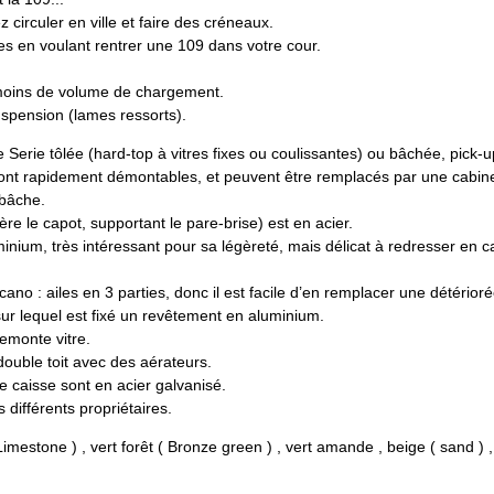
z circuler en ville et faire des créneaux.
es en voulant rentrer une 109 dans votre cour.
 moins de volume de chargement.
spension (lames ressorts).
e Serie tôlée (hard-top à vitres fixes ou coulissantes) ou bâchée, pick-u
sont rapidement démontables, et peuvent être remplacés par une cabin
 bâche.
ière le capot, supportant le pare-brise) est en acier.
minium, très intéressant pour sa légèreté, mais délicat à redresser en c
ano : ailes en 3 parties, donc il est facile d’en remplacer une détérioré
sur lequel est fixé un revêtement en aluminium.
remonte vitre.
 double toit avec des aérateurs.
e caisse sont en acier galvanisé.
 différents propriétaires.
Limestone ) , vert forêt ( Bronze green ) , vert amande , beige ( sand ) ,