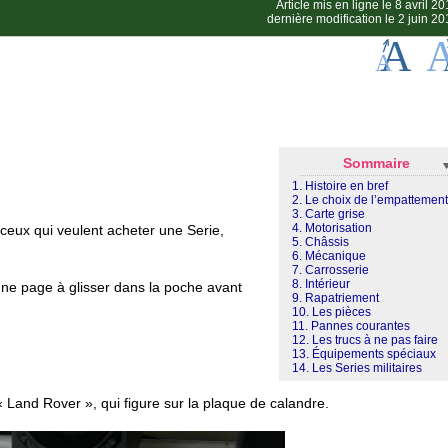
Article mis en ligne le
8 avril 2
dernière modification le 2 juin 2
Sommaire
1. Histoire en bref
2. Le choix de l’empattement
3. Carte grise
4. Motorisation
 ceux qui veulent acheter une Serie,
5. Châssis
6. Mécanique
7. Carrosserie
8. Intérieur
 une page à glisser dans la poche avant
9. Rapatriement
10. Les pièces
11. Pannes courantes
12. Les trucs à ne pas faire
13. Équipements spéciaux
14. Les Series militaires
« Land Rover », qui figure sur la plaque de calandre.