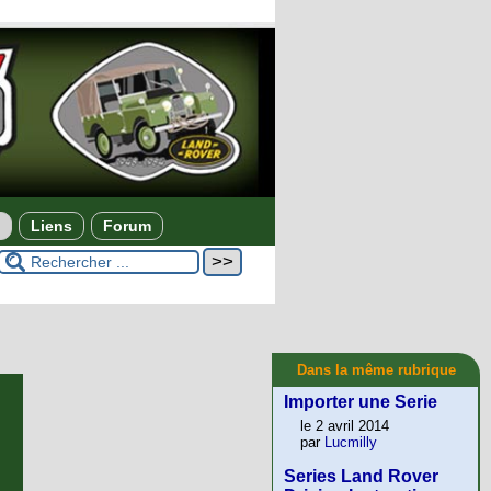
Liens
Forum
Dans la même rubrique
Importer une Serie
le 2 avril 2014
par
Lucmilly
Series Land Rover