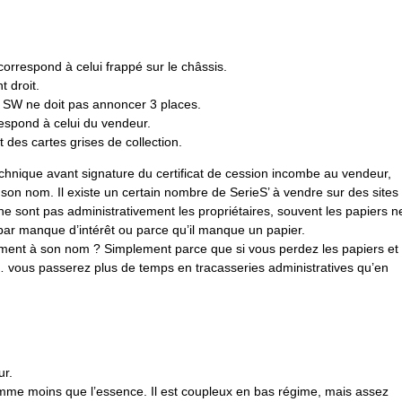
correspond à celui frappé sur le châssis.
t droit.
9 SW ne doit pas annoncer 3 places.
rrespond à celui du vendeur.
t des cartes grises de collection.
echnique avant signature du certificat de cession incombe au vendeur,
à son nom. Il existe un certain nombre de SerieS’ à vendre sur des sites
e sont pas administrativement les propriétaires, souvent les papiers n
 par manque d’intérêt ou parce qu’il manque un papier.
ement à son nom ? Simplement parce que si vous perdez les papiers et 
… vous passerez plus de temps en tracasseries administratives qu’en
ur.
somme moins que l’essence. Il est coupleux en bas régime, mais assez